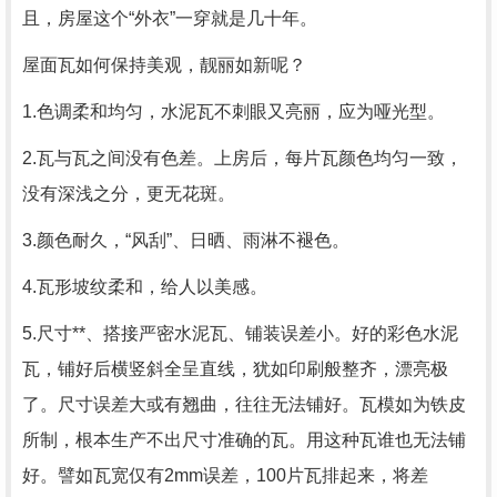
且，房屋这个“外衣”一穿就是几十年。
屋面瓦如何保持美观，靓丽如新呢？
1.色调柔和均匀，水泥瓦不刺眼又亮丽，应为哑光型。
2.瓦与瓦之间没有色差。上房后，每片瓦颜色均匀一致，
没有深浅之分，更无花斑。
3.颜色耐久，“风刮”、日晒、雨淋不褪色。
4.瓦形坡纹柔和，给人以美感。
5.尺寸**、搭接严密水泥瓦、铺装误差小。好的彩色水泥
瓦，铺好后横竖斜全呈直线，犹如印刷般整齐，漂亮极
了。尺寸误差大或有翘曲，往往无法铺好。瓦模如为铁皮
所制，根本生产不出尺寸准确的瓦。用这种瓦谁也无法铺
好。譬如瓦宽仅有2mm误差，100片瓦排起来，将差